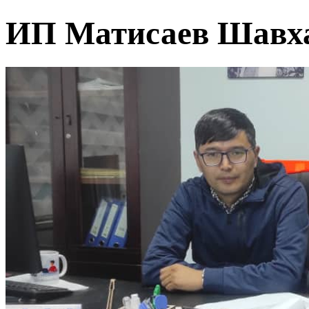
ИП Матисаев Шавха