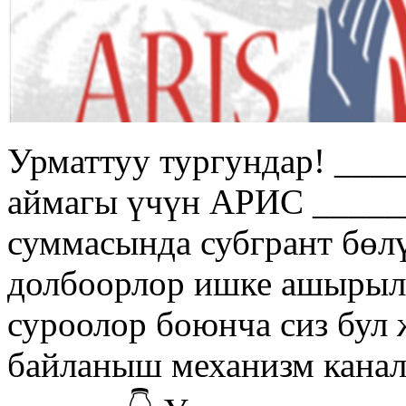
Урматтуу тургундар! __
аймагы үчүн АРИС _____
суммасында субгрант бөл
долбоорлор ишке ашырыл
суроолор боюнча сиз бул 
байланыш механизм канал