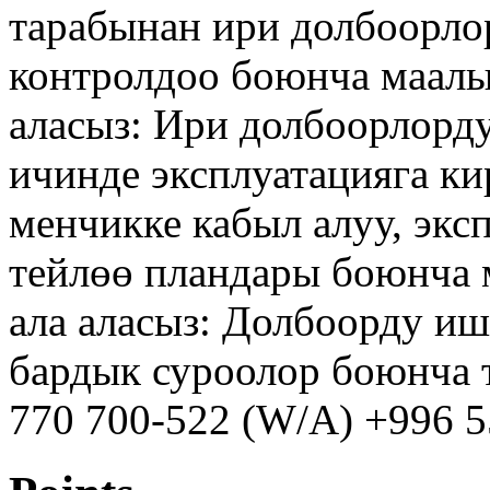
тарабынан ири долбоорл
контролдоо боюнча маалы
аласыз: Ири долбоорлор
ичинде эксплуатацияга к
менчикке кабыл алуу, экс
тейлөө пландары боюнча 
ала аласыз: Долбоорду 
бардык суроолор боюнча 
770 700-522 (W/A) +996 5