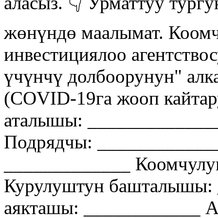
аласыз. 👇 Урматтуу тург
жөнүндө маалымат. Коомч
инвестициялоо агентство
үчүнчү долбоорунун" ал
(COVID-19га жооп кайтар
аталышы: _____________
Подрядчы: ____________
_____________ Коомчулу
Курулуштун башталышы: 
аякташы: ____________ 