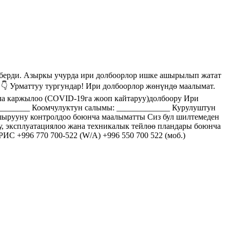
 берди. Азыркы учурда ири долбоорлор ишке ашырылып жатат
 👇 Урматтуу тургундар! Ири долбоорлор жөнүндө маалымат.
ча каржылоо (COVID-19га жооп кайтаруу)долбоору Ири
________ Коомчулуктун салымы: _____________ Курулуштун
шырууну контролдоо боюнча маалыматты Сиз бул шилтемеден
, эксплуатациялоо жана техникалык тейлөө пландары боюнча
С +996 770 700-522 (W/A) +996 550 700 522 (моб.)