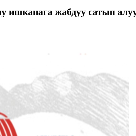
чу ишканага жабдуу сатып алу