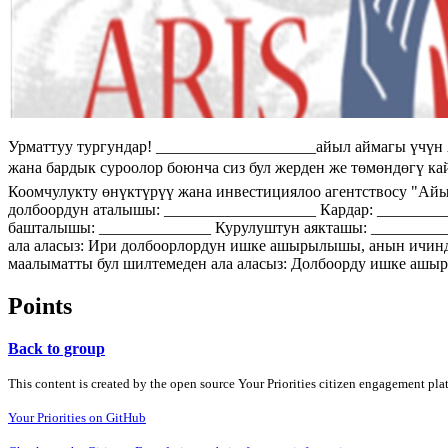
Урматтуу тургундар! ____________________айыл аймагы үчүн
жана бардык суроолор боюнча сиз бул жерден же төмөндөгү ка
Коомчулукту өнүктүрүү жана инвестициялоо агентствосу "Ай
долбоордун аталышы: ___________________ Кардар: ________
башталышы: ______________ Курулуштун аякташы: _________
ала аласыз: Ири долбоорлордун ишке ашырылышы, анын ичинде
маалыматты бул шилтемеден ала аласыз: Долбоорду ишке ашыр
Points
Back to group
This content is created by the open source Your Priorities citizen engagement pl
Your Priorities on GitHub