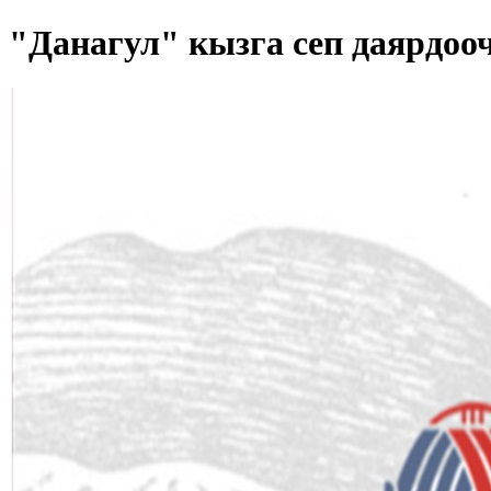
"Данагул" кызга сеп даярдоо