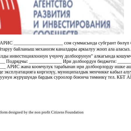
 АРИС _____________________ сом суммасында субгрант бөлүп
йтаруу байланыш механизм каналдары аркылуу жооп ала аласыз.
ылды инвестициялоонун үчүнчү долбоорунун" алкагында кошум
___ Подрядчы: ______________ Ири долбоордун бюджети: _____
___ АРИС жана коомчулук тарабынан ири долбоорлорду ишке а
 эксплуатацияга киргизүү, муниципалдык менчикке кабыл алуу
уунун жүрүшүндө бардык суроолор боюнча төмөнкү тел. КБТ АРИ
atform designed by the non profit Citizens Foundation