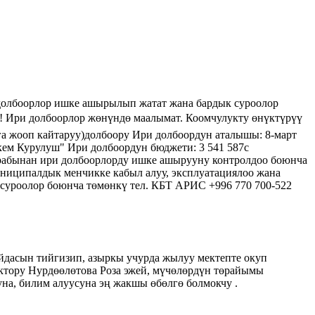
 долбоорлор ишке ашырылып жатат жана бардык суроолор
р! Ири долбоорлор жөнүндө маалымат. Коомчулукту өнүктүрүү
а жооп кайтаруу)долбоору Ири долбоордун аталышы: 8-март
ем Курулуш" Ири долбоордун бюджети: 3 541 587с
рабынан ири долбоорлорду ишке ашырууну контролдоо боюнча
ниципалдык менчикке кабыл алуу, эксплуатациялоо жана
суроолор боюнча төмөнкү тел. КБТ АРИС +996 770 700-522
айдасын тийгизип, азыркы учурда жылуу мектепте окуп
ектору Нурдөөлөтова Роза эжей, мүчөлөрдүн төрайымы
уна, билим алуусуна эң жакшы өбөлгө болмокчу .