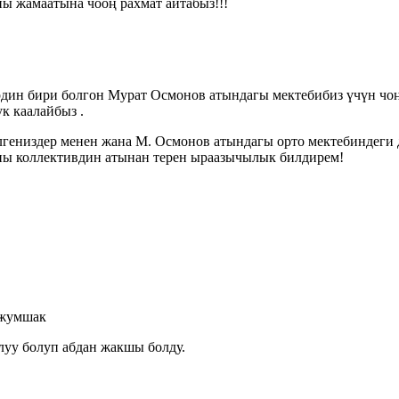
ы жамаатына чооң рахмат айтабыз!!!
ин бири болгон Мурат Осмонов атындагы мектебибиз үчүн чоң 
к каалайбыз .
гениздер менен жана М. Осмонов атындагы орто мектебиндеги 
лпы коллективдин атынан терен ыраазычылык билдирем!
 жумшак
луу болуп абдан жакшы болду.