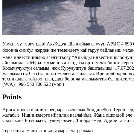
Урматтуу тургундар! Ак-Кудук айыл аймагы үчүн АРИС 4 698 
боюнча сиз бул жерден же төмөндөгү кайтаруу байланыш механ
жана инвестициялоо агентствосу "Айылды инвестициялоонун 
айылындагы Мурат Осмонов атындагы орто мектебинин терезе
Коомчулуктун салымы: жок Курулуштун башталышы: 17.07.202
маалыматты Сиз бул шилтемеден ала аласыз: Ири долбоорлорд
техникалык тейлөө пландары боюнча маалыматты бул шилтеме
(W/A) +996 550 700 522 (моб.)
Points
Арис» проектисине терең ыраазычылык билдиребиз. Терезелерд
жатабыз. Ишиниздерге ийгилик каалайбыз. Жана ошондой эле 
Сыдыкова Роза эжей, Гулнур эжей, Динара эжей, Адилет агай с
Терезени алмаштыганыңыздарга чаң рахмат