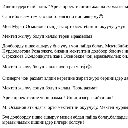
Ишиңиздерге ийгилик "Арис"проектисинин жалпы жамаатына
Сапсибо всем тем кто посторался по ностаящему😗
Мен Мурат Осмонов атындагы орто мектебинин окуучусумун.
Мектеп жылуу болуп калды терен ыраазыбыз
Долбоорду ишке ашыруу биз үчүн чоң пайда болду. Мектебиби
Нурдөөлөтова Роза эжеге, биздин мектептин долбоор боюнча и
Саркожоев Жолдошкулга жана Эсенбекке чоң ыраазычылык бил
Мектеп жылуу болуп калды,чоон рахмат👍👍
Сиздерге чон рахмат элдин керегине жарап журо бериниздер д
Мектеп жылуу сонун болуп калды. Чооң рахмат!
Арис проектисине чоон рахмат! Ишиниздерге ийгилик!
М. Осмонов атындагы орто мектептин окуучусу. Мектеп мурд
Бул долбоорду ишке ашыруу менен абдан пайда болду,балдард
ыраазычылык ишиниздер илгери болсун!