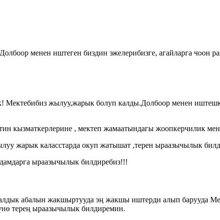
Долбоор менен иштеген биздин эжелерибизге, агайларга чоон ра
! Мектебибиз жылуу,жарык болуп калды.Долбоор менен иштешкен
тин кызматкерлерине , мектеп жамаатындагы жоопкерчилик ме
луу жарык каласстарда окуп жатышат ,терен ыраазычылык бил
дамдарга ыраазычылык билдиребиз!!!
алдык абалын жакшыртууда эң жакшы иштерди алып барууда Ме
үнө терең ыраазычылык билдиремин.