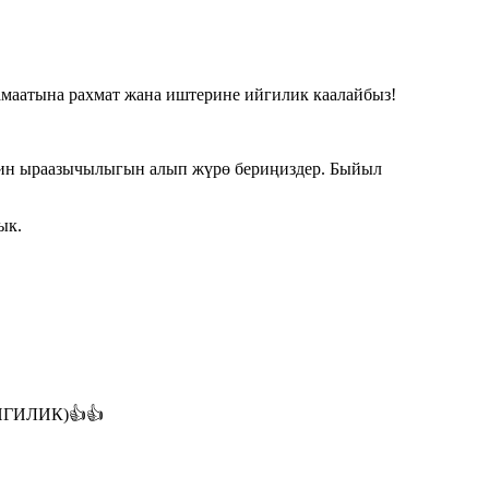
маатына рахмат жана иштерине ийгилик каалайбыз!
дин ыраазычылыгын алып жүрө бериңиздер. Быйыл
ык.
ГИЛИК)👍👍