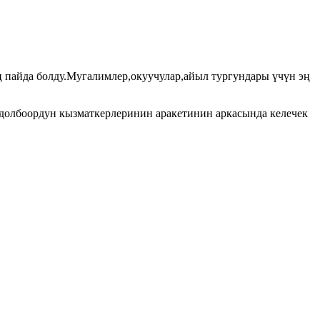
пайда болду.Мугалимлер,окуучулар,айыл тургундары үчүн эң
долбоордун кызматкерлеринин аракетинин аркасында келечек