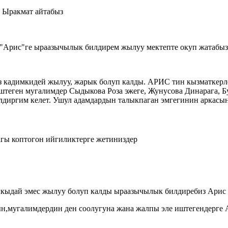
 Ыракмат айтабыз
 "Арис"ге ыраазычылык билдирем жылуу мектепте окуп жатабы
з кадимкидей жылуу, жарык болуп калды. АРИС тин кызматкерле
штеген мугалимдер Сыдыкова Роза эжеге, Жунусова Динарага, Б
диргим келет. Ушул адамдардын талыкпаган эмгегинин аркасы
агы коптогон ийгиликтерге жетиниздер
ыкыдай эмес жылуу болуп калды ыраазычылык билдиребиз Арис
ын,мугалимдердин ден соолугуна жана жалпы эле иштегендерге