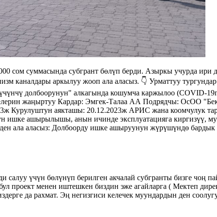
000 сом суммасында субгрант бөлүп берди. Азыркы учурда ири
изм каналдары аркылуу жооп ала аласыз. 👇 Урматтуу тургунда
үчүнчү долбоорунун" алкагында кошумча каржылоо (COVID-19г
лерин жаңыртуу Кардар: Эмгек-Талаа АА Подрядчы: ОсОО "Бек
3ж Курулуштун аякташы: 20.12.2023ж АРИС жана коомчулук та
ун ишке ашырылышы, анын ичинде эксплуатацияга киргизүү, му
ден ала аласыз: Долбоорду ишке ашыруунун жүрүшүндө бардык 
и салуу үчүн бөлүнүп берилген акчалай субгранты бизге чоң п
бул проект менен иштешкен биздин эже агайларга ( Мектеп дир
издерге да рахмат. Эң негизгиси келечек муундардын ден соолуг