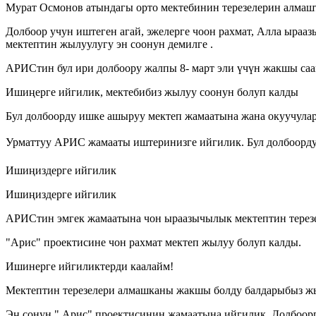
Мурат Осмонов атындагы орто мектебинин терезелерин алмаш
Долбоор учун иштеген агай, эжелерге чоон рахмат, Алла ырааз
мектептин жылуулугу эн соонун демилге .
АРИСтин бул ири долбоору жалпы 8- март эли үчүн жакшы саа
Ишиңерге ийгилик, мектебибиз жылуу соонун болуп калды
Бул долбоорду ишке ашыруу мектеп жамаатына жана окуучула
Урматтуу АРИС жамааты иштеринизге ийгилик. Бул долбоорду
Ишиңиздерге ийгилик
Ишиңиздерге ийгилик
АРИСтин эмгек жамаатына чон ыраазычылык мектептин терезе
"Арис" проектисине чон рахмат мектеп жылуу болуп калды.
Ишинерге ийгиликтерди каалайм!
Мектептин терезелери алмашканы жакшы болду балдарыбыз ж
Эң сонун." Арис" проектисинин жамаатына ийгилик. Долбоор