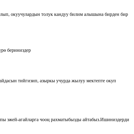
ылып, окуучулардын толук кандуу билим алышына бирден бир
үрө бериниздер
пайдасын тийгизип, азыркы учурда жылуу мектепте окуп
лпы эжей-агайларга чооң рахматыбызды айтабыз.Ишиниздерди