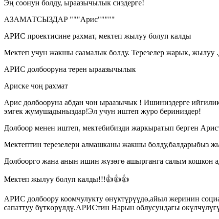
Эң соонун болду, ыраазычылык сиздерге!
АЗАМАТСЫЗДАР """Арис"""""
АРИС проектисине рахмат, мектеп жылуу болуп калды
Мектеп учун жакшы саамалык болду. Терезелер жарык, жылуу .
АРИС долбооруна терен ыраазычылык
Ариске чоң рахмат
Арис долбооруна абдан чон ыраазычык ! Ишиниздерге ийгилик
эмгек жумушадыныздар!Эл учун иштеп журо бериниздер!
Долбоор менен иштеп, мектебибизди жаркыратып берген Арис
Мектептин терезелери алмашканы жакшы болду,балдарыбыз жы
Долбоорго жана анын ишин жүзөгө ашырганга салым кошкон а
Мектеп жылуу болуп калды!!!👍👍👍
АРИС долбоору коомчулукту өнүктүрүүдө,айыл жеринин соци
сапаттуу бүткөрүлдү.АРИСтин Нарын облусундагы өкүлчүлүг