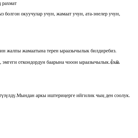
 рахмат
 болгон окуучулар учун, жамаат учун, ата-энелер учун,
тин жалпы жамаатына терен ыраазычылык билдиребиз.
, эмгеги откондордун баарына чооон ыраазычылык.👍🙏
түзүлдү.Мындан аркы иштериңерге ийгилик чың ден соолук.