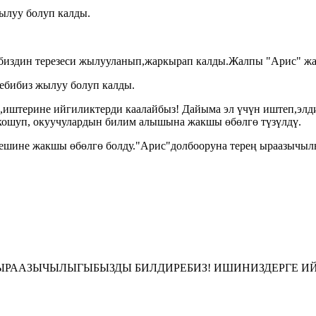
жылуу болуп калды.
биздин терезеси жылууланып,жаркырап калды.Жалпы "Арис" жа
бибиз жылуу болуп калды.
,иштерине ийгиликтерди каалайбыз! Дайыма эл үчүн иштеп,эл
 кошуп, окуучулардын билим алышына жакшы өбөлгө түзүлдү.
шине жакшы өбөлгө болду."Арис"долбооруна терең ыраазычыл
РААЗЫЧЫЛЫГЫБЫЗДЫ БИЛДИРЕБИЗ! ИШИНИЗДЕРГЕ ИЙ