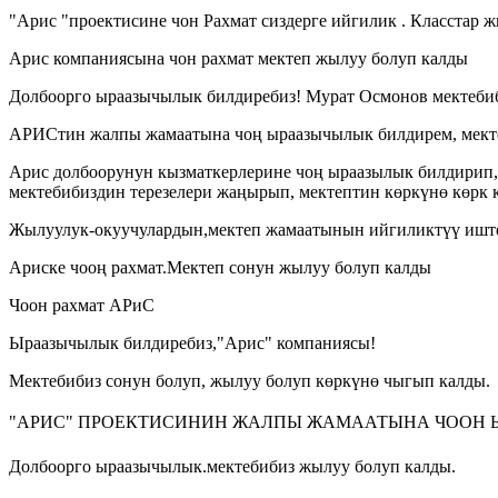
"Арис "проектисине чон Рахмат сиздерге ийгилик . Класстар 
Арис компаниясына чон рахмат мектеп жылуу болуп калды
Долбоорго ыраазычылык билдиребиз! Мурат Осмонов мектеби
АРИСтин жалпы жамаатына чоң ыраазычылык билдирем, мекте
Арис долбоорунун кызматкерлерине чоң ыраазылык билдирип,
мектебибиздин терезелери жаңырып, мектептин көркүнө көрк
Жылуулук-окуучулардын,мектеп жамаатынын ийгиликтүү иште
Ариске чооң рахмат.Мектеп сонун жылуу болуп калды
Чоон рахмат АРиС
Ыраазычылык билдиребиз,"Арис" компаниясы!
Мектебибиз сонун болуп, жылуу болуп көркүнө чыгып калды.
"АРИС" ПРОЕКТИСИНИН ЖАЛПЫ ЖАМААТЫНА ЧООН Ы
Долбоорго ыраазычылык.мектебибиз жылуу болуп калды.