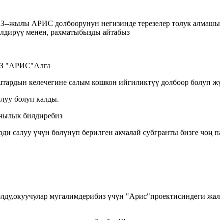
023--жылы АРИС долбоорунун негизинде терезелер толук алмаш
лдирүү менен, рахматыбызды айтабыз
ЫЗ "АРИС"Алга
штардын келечегине салым кошкон ийгиликтүү долбоор болуп ж
ылуу болуп калды.
ычылык билдиребиз
ди салуу үчүн бөлүнүп берилген акчалай субгранты бизге чоң 
лду,окуучулар мугалимдерибиз үчүн "Арис"проектисиндеги жа