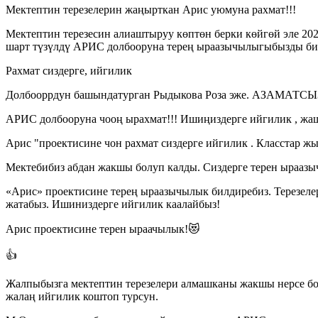
Мектептин терезелерин жаңырткан Арис уюмуна рахмат!!!
Мектептин терезесин алиаштыруу көптөн берки көйгөй эле 2
шарт түзүлдү АРИС долбооруна терең ыраазычылыгыбызды би
Рахмат сиздерге, ийгилик
Долбооррдун башындатурган Рыдыкова Роза эже. АЗАМАТС
АРИС долбооруна чооң ырахмат!!! Ишиңиздерге ийгилик , жа
Арис "проектисине чон рахмат сиздерге ийгилик . Класстар ж
Мектебибиз абдан жакшы болуп калды. Сиздерге терен ырааз
«Арис» проектисине терең ыраазычылык билдиребиз. Терезелер
жатабыз. Ишиниздерге ийгилик каалайбыз!
Арис проектисине терен ыраачылык!😻
👍
Жалпыбызга мектептин терезелери алмашканы жакшы нерсе бо
жалаң ийгилик коштоп турсун.