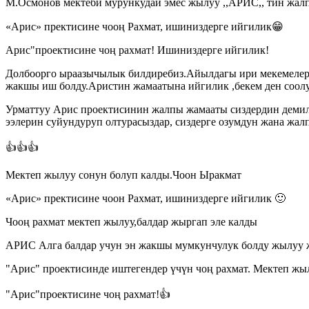
М.Осмонов мектеби мурункудай эмес жылуу ,,АРИС,, тин жалп
«Арис» пректисине чооң Рахмат, ишиниздерге ийгилик😁
Арис"проектисине чоң рахмат! Ишиниздерге ийгилик!
Долбоорго ыраазычылык билдиребиз.Айылдагы ири мекемелерд
жакшы иш болду.Аристин жамаатына ийгилик ,бекем ден соолу
Урматтуу Арис проектисинин жалпы жамааты сиздердин демил
ээлерин суйундуруп олтурасыздар, сиздерге озумдун жана жа
👍👍👍
Мектеп жылуу сонун болуп калды.Чоон Ыракмат
«Арис» пректисине чоон Рахмат, ишиниздерге ийгилик 🙂
Чооң рахмат мектеп жылуу,балдар жыргап эле калды
АРИС Алга балдар учун эн жакшы мумкунчулук болду жылуу
"Арис" проектисинде иштегендер үчүн чоң рахмат. Мектеп жы
"Арис"проектисине чоң рахмат!👍