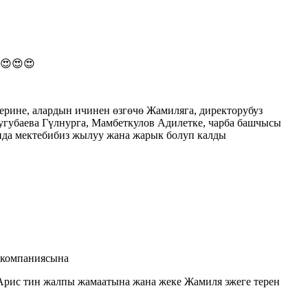
з😍😍😍
рине, алардын ичинен өзгөчө Жамиляга, директорубуз
угубаева Гүлнурга, Мамбеткулов Адилетке, чарба башчысы
нда мектебибиз жылуу жана жарык болуп калды
 компаниясына
 Арис тин жалпы жамаатына жана жеке Жамиля эжеге терен