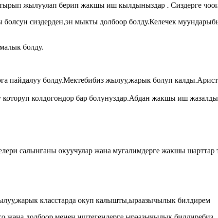
тырып жылуулап берип жакшы иш кылдыныздар . Сиздерге чооң
ы болсун сиздерден,эн мыкты долбоор болду.Келечек муундарыбыз
малык болду.
рга пайдалуу болду.Мектебибиз жылуу,жарык болуп калды.Арис
 которуп колдогондор бар болунуздар.Абдан жакшы иш жазалды
лери салынганы окуучулар жана мугалимдерге жакшы шарттар 
ылуу,жарык класстарда окуп калышты,ыраазычылык билдирем
го жана долбоор менен иштегендерге ыраазычылык билдиребиз.