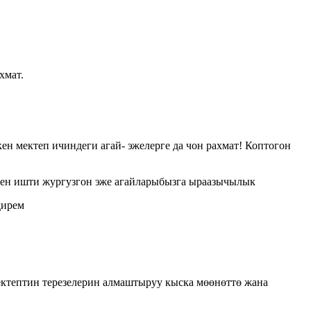
хмат.
 мектеп ичиндеги агай- эжелерге да чон рахмат! Коптогон
нен ишти жургузгон эже агайларыбызга ыраазычылык
дирем
ктептин терезелерин алмаштыруу кыска мөөнөттө жана