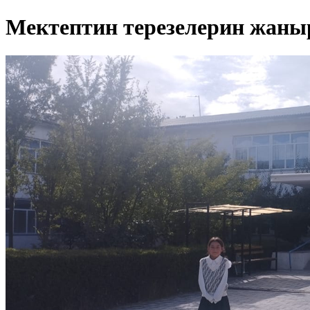
Мектептин терезелерин жаны