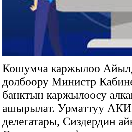
Кошумча каржылоо Айыл
долбоору Министр Кабине
банктын каржылоосу алк
ашырылат. Урматтуу АК
делегатары, Сиздердин ай