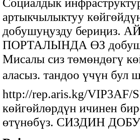
Социалдык инфраструкту
артыкчылыктуу көйгөйдүн
добушуңузду бериңиз.
ПОРТАЛЫНДА ӨЗ добу
Мисалы сиз төмөндөгү кө
аласыз. тандоо үчүн бул 
http://rep.aris.kg/VIP3AF
көйгөйлөрдүн ичинен бир
өтүнөбүз. СИЗДИН ДО