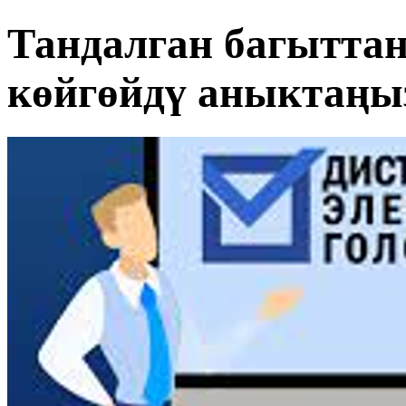
Тандалган багытта
көйгөйдү аныктаңы