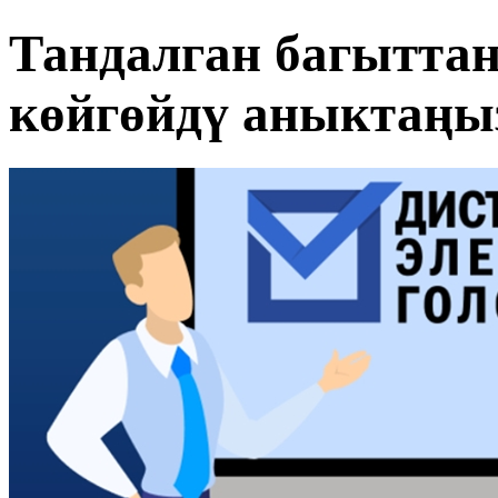
Тандалган багытта
көйгөйдү аныктаңы