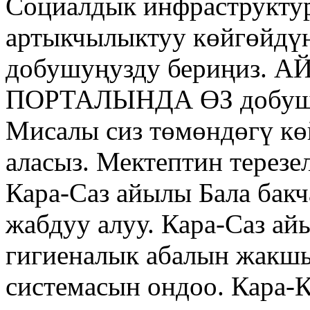
Социалдык инфраструкту
артыкчылыктуу көйгөйдүн
добушуңузду бериңиз.
ПОРТАЛЫНДА ӨЗ добу
Мисалы сиз төмөндөгү кө
аласыз. Мектептин терезе
Кара-Саз айылы Бала бак
жабдуу алуу. Кара-Саз а
гигиеналык абалын жакш
системасын ондоо. Кара-