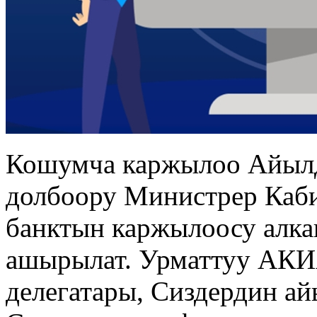
Кошумча каржылоо Айылд
долбоору Министрер Каби
банктын каржылоосу алк
ашырылат. Урматтуу АК
делегатары, Сиздердин ай