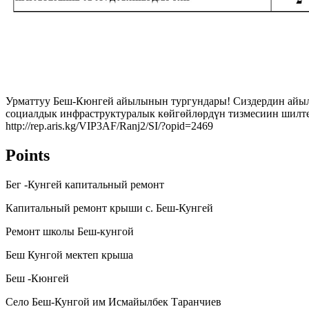
Урматтуу Беш-Кюнгей айылынын тургундары! Сиздердин айылда
социалдык инфраструктуралык көйгөйлөрдүн тизмесиин шилте
http://rep.aris.kg/VIP3AF/Ranj2/SI/?opid=2469
Points
Бег -Кунгей капитальный ремонт
Капитальный ремонт крыши с. Беш-Кунгей
Ремонт школы Беш-кунгой
Беш Кунгой мектеп крыша
Беш -Кюнгей
Село Беш-Кунгой им Исмайылбек Таранчиев