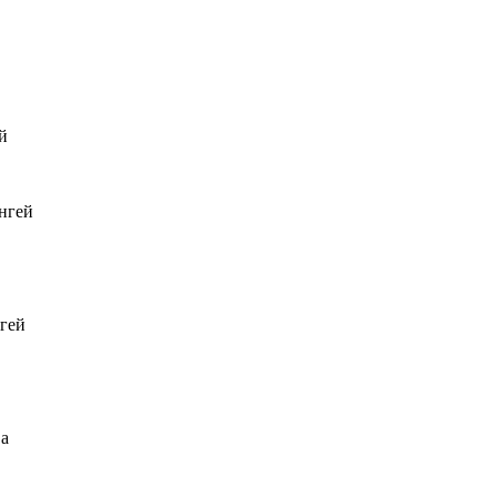
й
нгей
гей
а