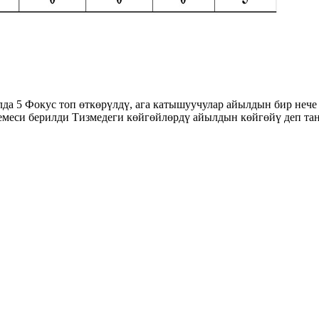
 5 Фокус топ өткөрүлдү, ага катышуучулар айылдын бир нече 
меси берилди Тизмедеги көйгөйлөрдү айылдын көйгөйү деп та