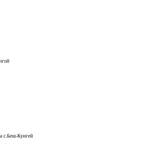
нгой
а с.Беш-Кунгей