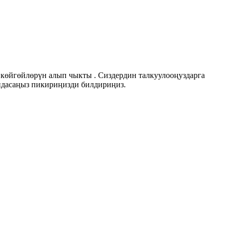
көйгөйлөрүн алып чыкты . Сиздердин талкуулооңуздарга
ндасаңыз пикириңизди билдириңиз.