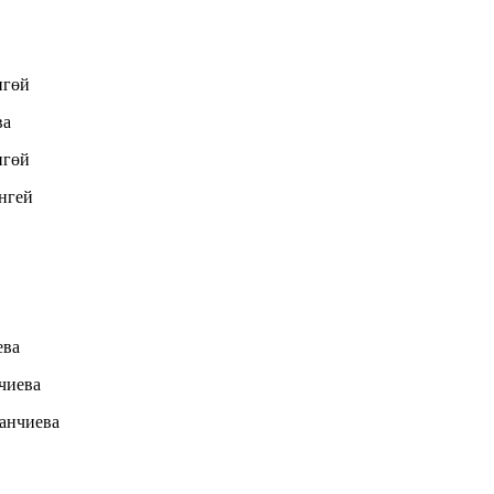
нгөй
ва
нгөй
нгей
ева
чиева
анчиева