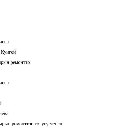
иева
 Кунгей
ырын ремонтто
иева
й
иева
ырын ремонттоо толугу менен