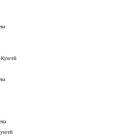
ева
-Кунгей
ева
ева
Кунгей