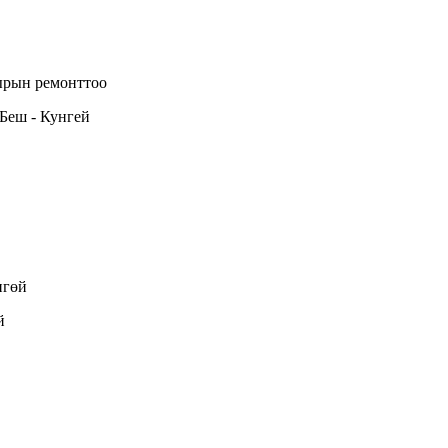
ырын ремонттоо
Беш - Кунгей
нгөй
й