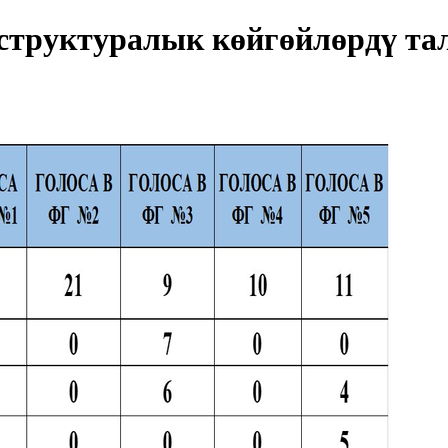
труктуралык көйгөйлөрдү та