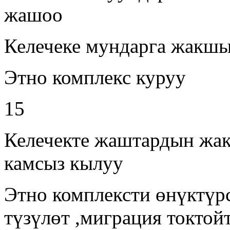
жашоо
Келечеке мундарга жакшы
Этно комплекс куруу
15
Келечекте жаштардын жа
камсыз кылуу
Этно комплексти өнүктү
түзүлөт ,миграция токтойт