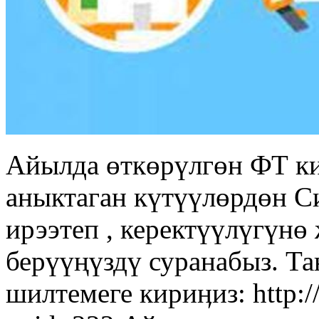
Айылда өткөрүлгөн ФТ к
аныктаган күтүүлөрдөн С
ирээтеп , керектүүлүгүн
берүүңүздү суранабыз. Т
шилтемеге кириӊиз: http:/