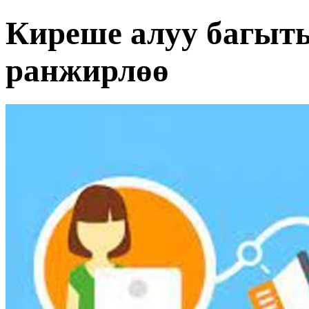
Киреше алуу багыт
ранжирлөө