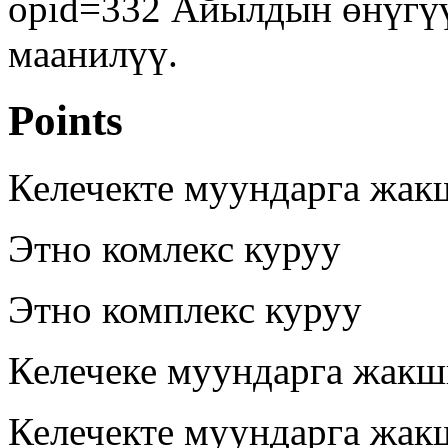
opid=332 Айылдын өнүгүү
маанилүү.
Points
Келечекте муундарга жак
Этно комлекс куруу
Этно комплекс куруу
Келечеке муундарга жакш
Келечекте муундарга жак