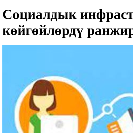
Социалдык инфрас
көйгөйлөрдү ранжи