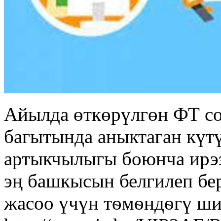
Айылда өткөрүлгөн ФТ с
багытында аныктаган күт
артыкчылыгы боюнча ирээ
эң башкысын белгилеп бе
жасоо үчүн тѳмѳндѳгү ши