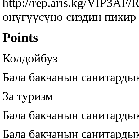
http://rep.aris.kg/VIP3AF
өнүгүүсүнө сиздин пикир 
Points
Колдойбуз
Бала бакчанын санитарды
За туризм
Бала бакчанын санитарды
Бала бакчанын санитарды