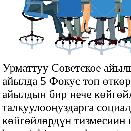
Урматтуу Советское айыл
айылда 5 Фокус топ өткөр
айылдын бир нече көйгөй
талкуулооңуздарга социа
көйгөйлөрдүн тизмесиин 