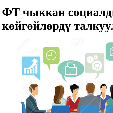
ФТ чыккан социалд
көйгөйлөрдү талкуу