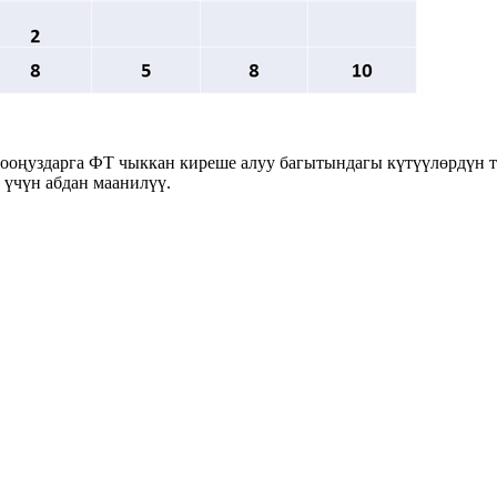
ооңуздарга ФТ чыккан киреше алуу багытындагы күтүүлөрдүн т
 үчүн абдан маанилүү.