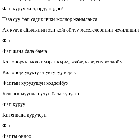
Фап куруу жолдорду оңдоо!
Таза суу фап садик ички жолдор жаныланса
Ак кудук айылынын ээн койгойлуу маселелеринин чечилишин 
Фап
Фап жана бала бакча
Кол өнөрчүлүккө имарат куруу, жабдуу алууну колдойм
Кол онорчулукту онуктуруу керек
Фаптын курулушун колдойбуз
Келечек муундар учун бала курулса
Фап куруу
Китепкана курулсун
Фап
Фапты ондоо