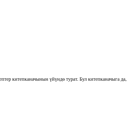
ептер китепканачынын үйүндө турат. Бул китепканачыга да,