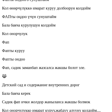
Кол өнөрчүлүккө имарат куруу долбоорун колдойм
ФАПты оңдоо үчүн сунуштайм
Бала бакча курулушун колдойм
Кол онорчулук
Фап
Фапты куруу
Фапты ондоо
Фап, садик заманбап жазсалса жакшы болот эле.
😹
Детский сад и содержание внутренних дорог
Бала бакча керек
Садик фап ички жолдор жаныланса жакшы болмок
Кол онорчулукко имарат куруу,жабдуу алууну колдойм....