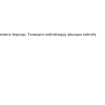
измеси берилди. Тизмедеги көйгөйлөрдү айылдын көйгөйү