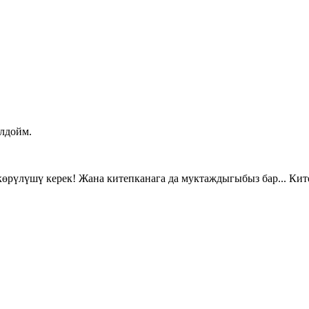
лдойм.
өрүлүшү керек! Жана китепканага да муктаждыгыбыз бар... Кит