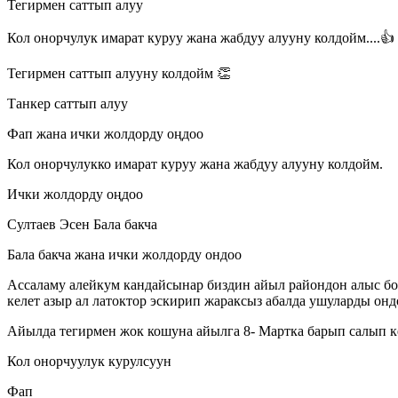
Тегирмен саттып алуу
Кол онорчулук имарат куруу жана жабдуу алууну колдойм....👍
Тегирмен саттып алууну колдойм 👏
Танкер саттып алуу
Фап жана ички жолдорду оңдоо
Кол онорчулукко имарат куруу жана жабдуу алууну колдойм.
Ички жолдорду оңдоо
Султаев Эсен Бала бакча
Бала бакча жана ички жолдорду ондоо
Ассаламу алейкум кандайсынар биздин айыл райондон алыс бол
келет азыр ал латоктор эскирип жараксыз абалда ушуларды онд
Айылда тегирмен жок кошуна айылга 8- Мартка барып салып к
Кол онорчуулук курулсуун
Фап