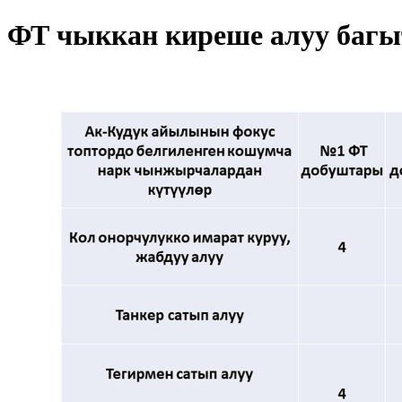
ФТ чыккан киреше алуу багы