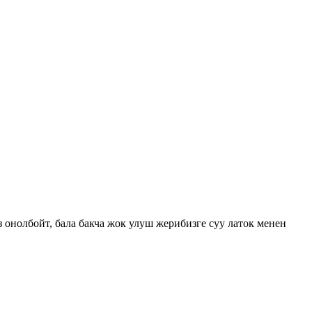
онолбойт, бала бакча жок улуш жерибизге суу латок менен