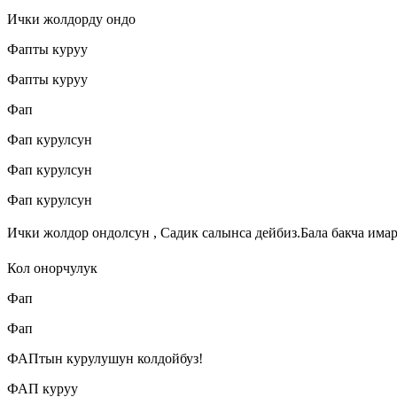
Ички жолдорду ондо
Фапты куруу
Фапты куруу
Фап
Фап курулсун
Фап курулсун
Фап курулсун
Ички жолдор ондолсун , Садик салынса дейбиз.Бала бакча имар
Кол онорчулук
Фап
Фап
ФАПтын курулушун колдойбуз!
ФАП куруу