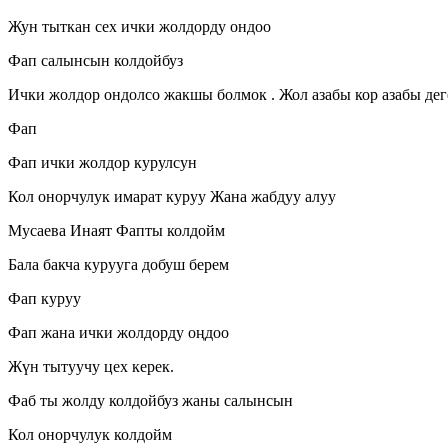
Жун тыткан сех ички жолдорду ондоо
Фап салынсын колдойбуз
Ички жолдор ондолсо жакшы болмок . Жол азабы кор азабы дег
Фап
Фап ички жолдор курулсун
Кол онорчулук имарат куруу Жана жабдуу алуу
Мусаева Инаят Фапты колдойм
Бала бакча курууга добуш берем
Фап куруу
Фап жана ички жолдорду оңдоо
Жүн тытуучу цех керек.
Фаб ты жолду колдойбуз жаны салынсын
Кол онорчулук колдойм