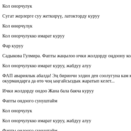
Кол онорчулук
Сугат жерлерге суу жеткирүү, латокторду куруу
Кол өнөрчүлүк
Кол онорчулукко имарат куруу
Фар куруу
Садыкова Гулмира. Фапты жаңылоо ички жолдорду оңдоону ко
Кол онорчулукко имарат куруу, жабдуу алуу
ФАП авариялык абалда! Эң биринчи элдин ден соолугуна кам к
окурмандарга да өтө чоң ыңгайсыздык жаратып келет...
Ички жолдорду ондоо Жана бала бакча куруу
Фапты ондоого сунуштайм
Кол онорчулук
Кол онорчулукко имарат куруу, жабдуу алуу
Фапты ондоого сунуштайм