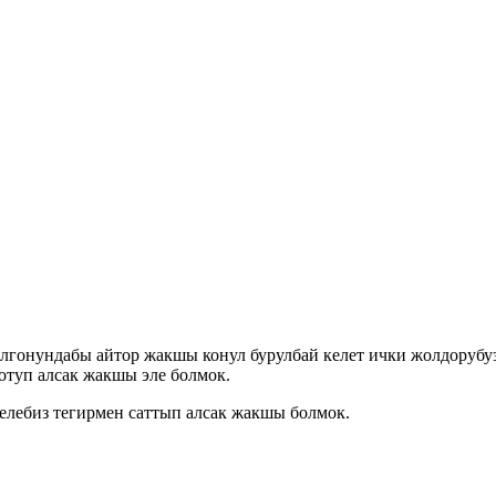
гонундабы айтор жакшы конул бурулбай келет ички жолдорубуз 
отуп алсак жакшы эле болмок.
елебиз тегирмен саттып алсак жакшы болмок.