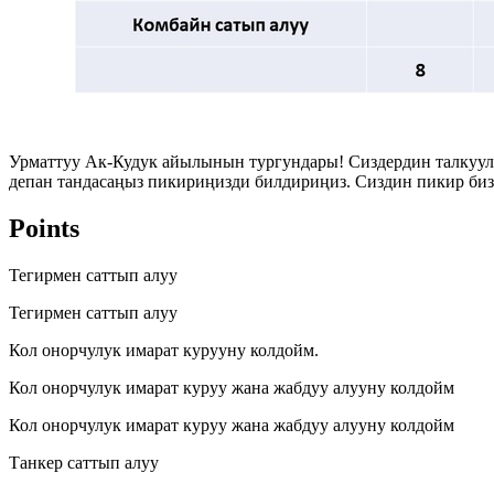
Урматтуу Ак-Кудук айылынын тургундары! Сиздердин талкуул
депан тандасаңыз пикириңизди билдириңиз. Сиздин пикир биз
Points
Тегирмен саттып алуу
Тегирмен саттып алуу
Кол онорчулук имарат курууну колдойм.
Кол онорчулук имарат куруу жана жабдуу алууну колдойм
Кол онорчулук имарат куруу жана жабдуу алууну колдойм
Танкер саттып алуу