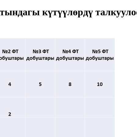
тындагы күтүүлөрдү талкууло