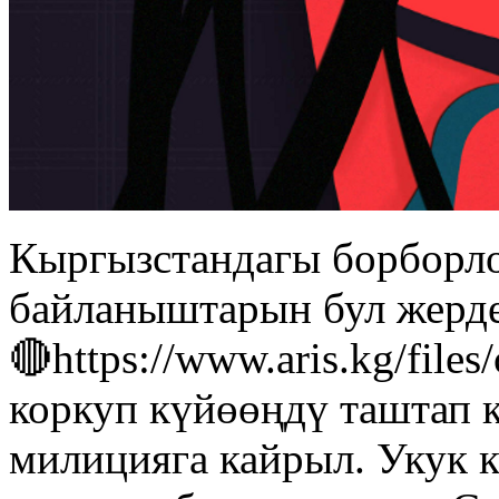
Кыргызстандагы борборло
байланыштарын бул жерде
🔴https://www.aris.kg/file
коркуп күйөөңдү таштап к
милицияга кайрыл. Укук к