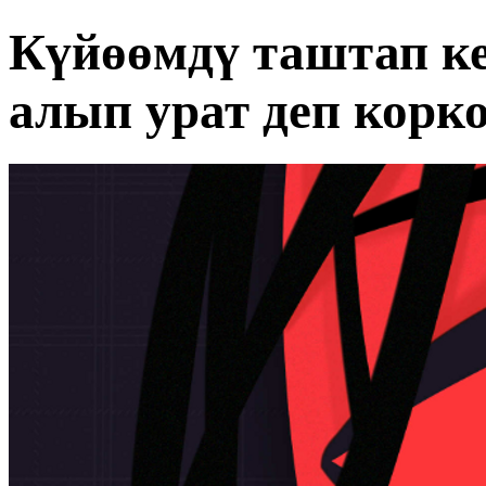
Күйөөмдү таштап ке
алып урат деп корк