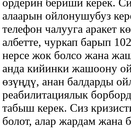
ордерин бериши керек. Си
алаарын ойлонушубуз кере
телефон чалууга аракет кө
албетте, чуркап барып 10
нерсе жок болсо жана жа
анда кийинки жашоону ой
өзүңдү, анан балдарды ой
реабилитациялык борборд
табыш керек. Сиз кризис
болот, алар жардам жана