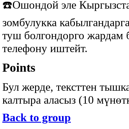
☎️Ошондой эле Кыргызста
зомбулукка кабылгандарг
туш болгондорго жардам 
телефону иштейт.
Points
Бул жерде, тексттен тышк
калтыра аласыз (10 мүнөт
Back to group