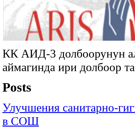
КК АИД-3 долбоорунун а
аймагинда ири долбоор т
Posts
Улучшения санитарно-гиг
в СОШ