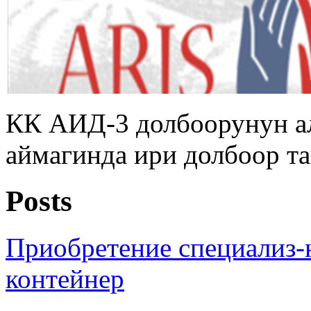
КК АИД-3 долбоорунун а
аймагинда ири долбоор т
Posts
Приобретение специализ-
контейнер