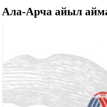
Ала-Арча айыл айм