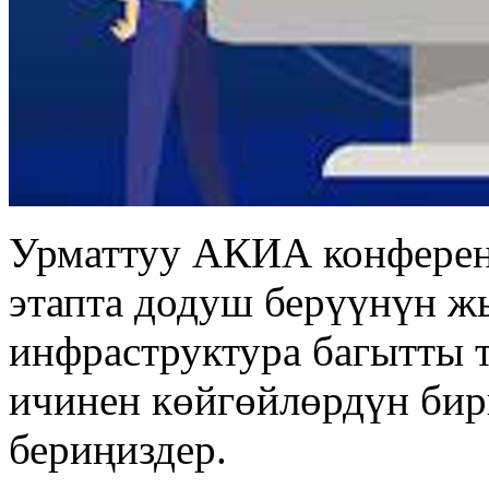
Урматтуу АКИА конферен
этапта додуш берүүнүн 
инфраструктура багытты 
ичинен көйгөйлөрдүн би
бериңиздер.