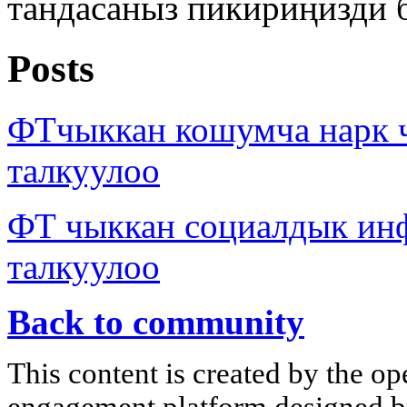
тандасаныз пикириңизди 
Posts
ФТчыккан кошумча нарк
талкуулоо
ФТ чыккан социалдык ин
талкуулоо
Back to community
This content is created by the op
engagement platform designed by