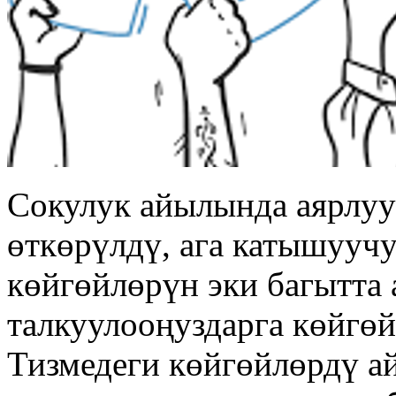
Сокулук айылында аярлуу
өткөрүлдү, ага катышууч
көйгөйлөрүн эки багытта 
талкуулооңуздарга көйгөй
Тизмедеги көйгөйлөрдү а