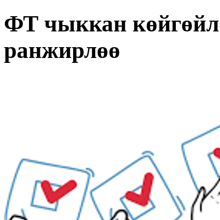
ФТ чыккан көйгөйл
ранжирлөө