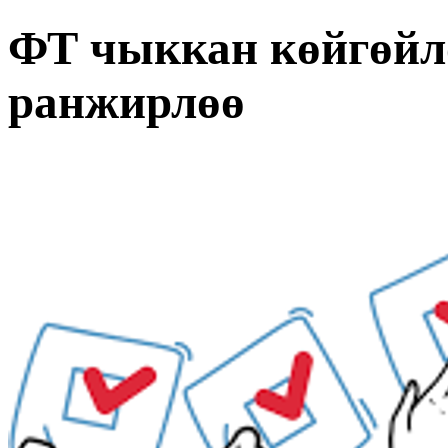
ФТ чыккан көйгөйл
ранжирлөө