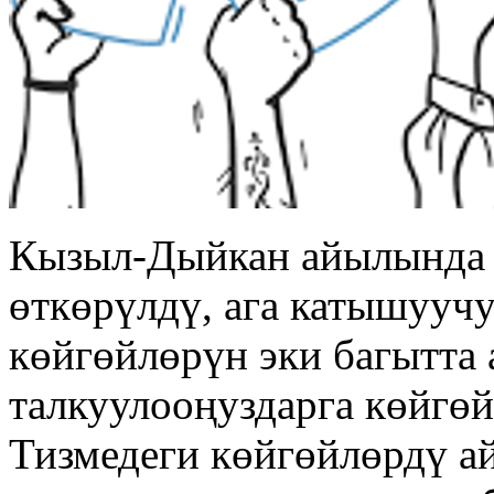
Кызыл-Дыйкан айылында а
өткөрүлдү, ага катышууч
көйгөйлөрүн эки багытта 
талкуулооңуздарга көйгөй
Тизмедеги көйгөйлөрдү а