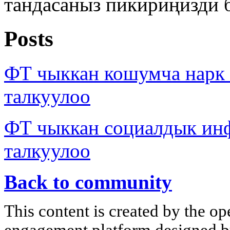
тандасаныз пикириңизди 
Posts
ФТ чыккан кошумча нар
талкуулоо
ФТ чыккан социалдык ин
талкуулоо
Back to community
This content is created by the op
engagement platform designed by