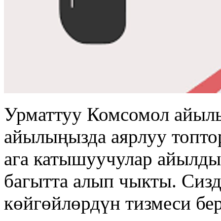
Урматтуу Комсомол айыл
айылыңызда аярлуу топто
ага катышуучулар айылды
багытта алып чыкты. Сизд
көйгөйлөрдүн тизмеси бер