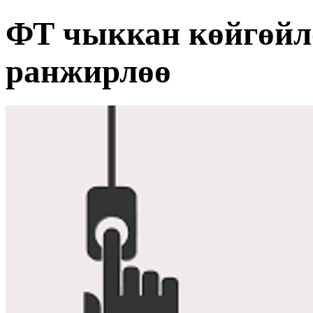
ФТ чыккан көйгөйл
ранжирлөө