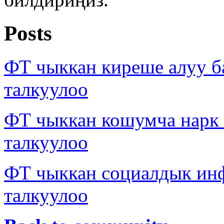
Posts
ФТ чыккан киреше алуу б
талкуулоо
ФТ чыккан кошумча нарк
талкуулоо
ФТ чыккан социалдык ин
талкуулоо