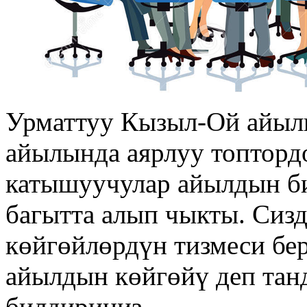
Урматтуу Кызыл-Ой айыл
айылында аярлуу топтордо
катышуучулар айылдын би
багытта алып чыкты. Сиз
көйгөйлөрдүн тизмеси бер
айылдын көйгөйү деп тан
билдириңиз.