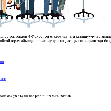
луу топтордон 4 Фокус топ өткөрүлдү, ага катышуучулар айыл
 көйгөйлөрдү айылдын көйгөйү деп тандасаңыз пикириңизди бил
оо
улоо
atform designed by the non profit Citizens Foundation