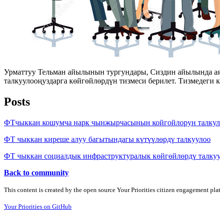
Урматтуу Тельман айылынын тургундары, Сиздин айылында аяр
талкуулооңуздарга көйгөйлөрдүн тизмеси берилет. Тизмедеги
Posts
ФТчыккан кошумча нарк чынжырчасынын койгойлорун талкул
ФТ чыккан киреше алуу багытындагы күтүүлөрдү талкуулоо
ФТ чыккан социалдык инфраструктуралык көйгөйлөрдү талку
Back to community
This content is created by the open source Your Priorities citizen engagement pl
Your Priorities on GitHub