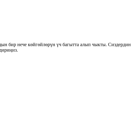
дын бир нече көйгөйлөрүн үч багытта алып чыкты. Сиздердин
дириңиз.