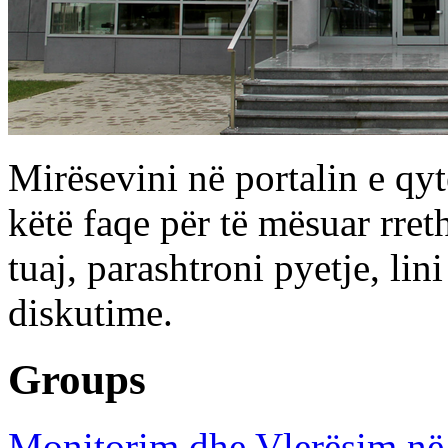
Mirësevini në portalin e qy
këtë faqe për të mësuar rr
tuaj, parashtroni pyetje, li
diskutime.
Groups
Monitorim dhe Vlerësim n