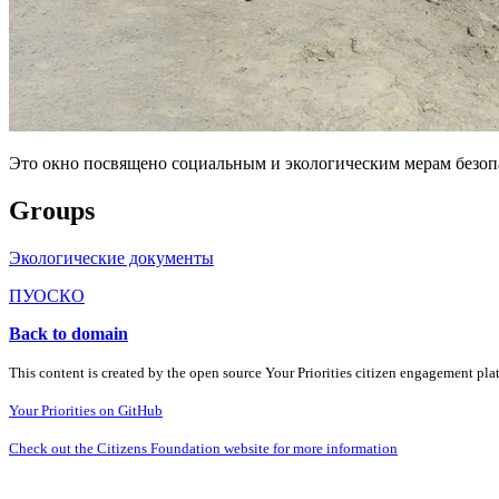
Это окно посвящено социальным и экологическим мерам безо
Groups
Экологические документы
ПУОСКО
Back to domain
This content is created by the open source Your Priorities citizen engagement pl
Your Priorities on GitHub
Check out the Citizens Foundation website for more information