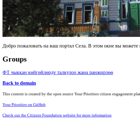
Добро пожаловать на ваш портал Села. В этом окне вы может
Groups
ФТ чыккан көйгөйлөрдү талкулоо жана ранжирлөө
Back to domain
This content is created by the open source Your Priorities citizen engagement pl
Your Priorities on GitHub
Check out the Citizens Foundation website for more information