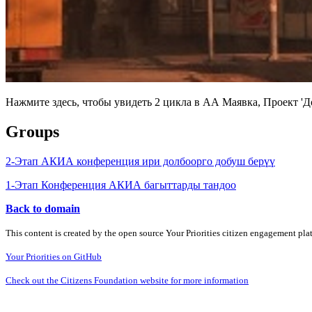
Нажмите здесь, чтобы увидеть 2 цикла в АА Маявка, Проект '
Groups
2-Этап АКИА конференция ири долбоорго добуш берүү
1-Этап Конференция АКИА багыттарды тандоо
Back to domain
This content is created by the open source Your Priorities citizen engagement pl
Your Priorities on GitHub
Check out the Citizens Foundation website for more information