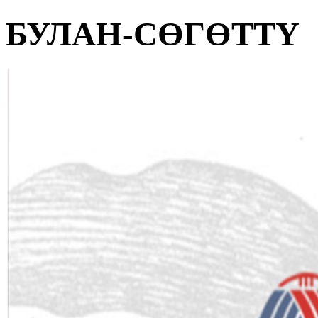
БУЛАН-СӨГӨТТҮ