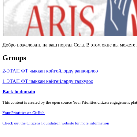
Добро пожаловать на ваш портал Села. В этом окне вы может
Groups
2-ЭТАП ФТ чыккан көйгөйлөрдү ранжирлөө
1-ЭТАП ФТ чыккан көйгөйлөрдү талкулоо
Back to domain
This content is created by the open source Your Priorities citizen engagement pl
Your Priorities on GitHub
Check out the Citizens Foundation website for more information